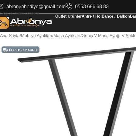
Skip to navigation
abronyahediye@gmail.com
0553 686 68 83
Skip to main content
Outlet Ürünler
Antre / Hol
Bahçe / Balkon
Ban
Ana Sayfa
Mobilya Ayakları
Masa Ayakları
Geniş V Masa Ayağı V Şekli