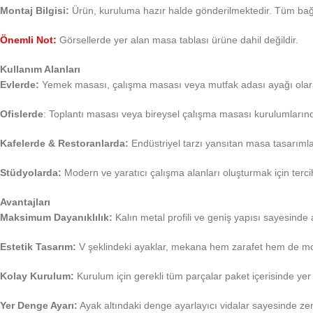
Montaj Bilgisi:
Ürün, kuruluma hazır halde gönderilmektedir. Tüm bağla
Önemli Not:
Görsellerde yer alan masa tablası ürüne dahil değildir.
Kullanım Alanları
Evlerde:
Yemek masası, çalışma masası veya mutfak adası ayağı ola
Ofislerde
: Toplantı masası veya bireysel çalışma masası kurulumların
Kafelerde & Restoranlarda:
Endüstriyel tarzı yansıtan masa tasarımlar
Stüdyolarda:
Modern ve yaratıcı çalışma alanları oluşturmak için tercih 
Avantajları
Maksimum Dayanıklılık:
Kalın metal profili ve geniş yapısı sayesinde ağ
Estetik Tasarım:
V şeklindeki ayaklar, mekana hem zarafet hem de mod
Kolay Kurulum:
Kurulum için gerekli tüm parçalar paket içerisinde ye
Yer Denge Ayarı:
Ayak altındaki denge ayarlayıcı vidalar sayesinde z