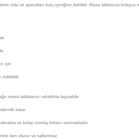
ntı vida ve aparatları kutu içeriğine dahildir. Masa tablasına kolayca
rak
da
ı için
edilebilir
ır masa tablalarını rahatlıkla taşıyabilir.
ernlik katar.
r almakta ve kolay montaj imkanı sunmaktadır.
emine tam oturur ve sallanmaz.