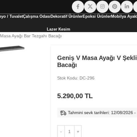
yo / Tuvalet
Çalışma Odası
Dekoratif Ürünler
Epoksi Ürünler
Mobilya Ayakl
Lazer Kesim
 Masa Ayağı Bar Tezgahı Bacağı
Geniş V Masa Ayağı V Şekl
Bacağı
Stok Kodu: DC-296
5.290,00
TL
Tahmini sevk tarihleri: 12/08/2026 