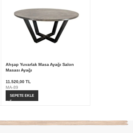
Ahşap Yuvarlak Masa Ayağı Salon
Metal Mutfak Masas
Masası Ayağı
Masa Ayağı T Tasa
11.520,00
TL
4.550,00
TL
MA-89
MA-28
SEPETE EKLE
SEÇENEKLER