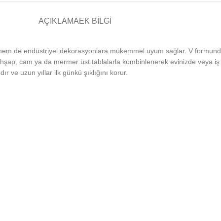
AÇIKLAMA
EK BILGI
hem de endüstriyel dekorasyonlara mükemmel uyum sağlar. V formundak
. Ahşap, cam ya da mermer üst tablalarla kombinlenerek evinizde veya iş y
 ve uzun yıllar ilk günkü şıklığını korur.