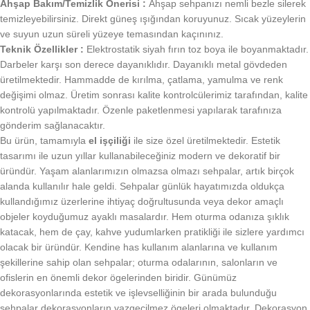
Ahşap Bakım/Temizlik Önerisi :
Ahşap sehpanızı nemli bezle silerek
temizleyebilirsiniz. Direkt güneş ışığından koruyunuz. Sıcak yüzeylerin
ve suyun uzun süreli yüzeye temasından kaçınınız.
Teknik Özellikler :
Elektrostatik siyah fırın toz boya ile boyanmaktadır.
Darbeler karşı son derece dayanıklıdır. Dayanıklı metal gövdeden
üretilmektedir. Hammadde de kırılma, çatlama, yamulma ve renk
değişimi olmaz. Üretim sonrası kalite kontrolcülerimiz tarafından, kalite
kontrolü yapılmaktadır. Özenle paketlenmesi yapılarak tarafınıza
gönderim sağlanacaktır.
Bu ürün, tamamıyla
el işçiliği
ile size özel üretilmektedir. Estetik
tasarımı ile uzun yıllar kullanabileceğiniz modern ve dekoratif bir
üründür. Yaşam alanlarımızın olmazsa olmazı sehpalar, artık birçok
alanda kullanılır hale geldi. Sehpalar günlük hayatımızda oldukça
kullandığımız üzerlerine ihtiyaç doğrultusunda veya dekor amaçlı
objeler koyduğumuz ayaklı masalardır. Hem oturma odanıza şıklık
katacak, hem de çay, kahve yudumlarken pratikliği ile sizlere yardımcı
olacak bir üründür. Kendine has kullanım alanlarına ve kullanım
şekillerine sahip olan sehpalar; oturma odalarının, salonların ve
ofislerin en önemli dekor ögelerinden biridir. Günümüz
dekorasyonlarında estetik ve işlevselliğinin bir arada bulunduğu
sehpalar dekorasyonların vazgeçilmez ögeleri olmaktadır. Dekorasyon