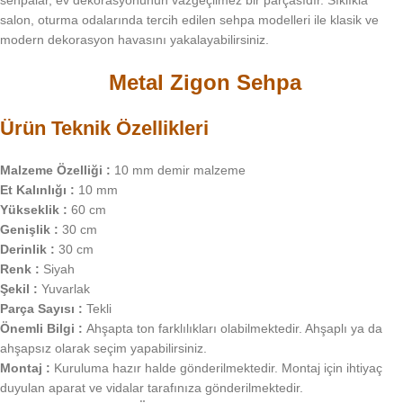
sehpalar, ev dekorasyonunun vazgeçilmez bir parçasıdır. Sıklıkla
salon, oturma odalarında tercih edilen sehpa modelleri ile klasik ve
modern dekorasyon havasını yakalayabilirsiniz.
Metal Zigon Sehpa
Ürün Teknik Özellikleri
Malzeme Özelliği :
10 mm demir malzeme
Et Kalınlığı :
10 mm
Yükseklik :
60 cm
Genişlik :
30 cm
Derinlik :
30 cm
Renk :
Siyah
Şekil :
Yuvarlak
Parça Sayısı :
Tekli
Önemli Bilgi :
Ahşapta ton farklılıkları olabilmektedir. Ahşaplı ya da
ahşapsız olarak seçim yapabilirsiniz.
Montaj :
Kuruluma hazır halde gönderilmektedir. Montaj için ihtiyaç
duyulan aparat ve vidalar tarafınıza gönderilmektedir.