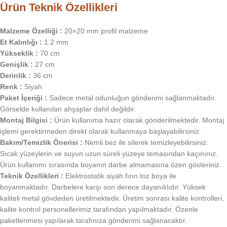
Ürün Teknik Özellikleri
Malzeme Özelliği :
20×20 mm profil malzeme
Et Kalınlığı :
1.2 mm
Yükseklik :
70 cm
Genişlik :
27 cm
Derinlik :
36 cm
Renk :
Siyah
Paket İçeriği :
Sadece metal odunluğun gönderimi sağlanmaktadır.
Görselde kullanılan ahşaplar dahil değildir.
Montaj Bilgisi :
Ürün kullanıma hazır olarak gönderilmektedir. Montaj
işlemi gerektirmeden direkt olarak kullanmaya başlayabilirsiniz.
Bakım/Temizlik Önerisi :
Nemli bez ile silerek temizleyebilirsiniz.
Sıcak yüzeylerin ve suyun uzun süreli yüzeye temasından kaçınınız.
Ürün kullanımı sırasında boyanın darbe almamasına özen gösteriniz.
Teknik Özellikleri :
Elektrostatik siyah fırın toz boya ile
boyanmaktadır. Darbelere karşı son derece dayanıklıdır. Yüksek
kaliteli metal gövdeden üretilmektedir. Üretim sonrası kalite kontrolleri,
kalite kontrol personellerimiz tarafından yapılmaktadır. Özenle
paketlenmesi yapılarak tarafınıza gönderimi sağlanacaktır.